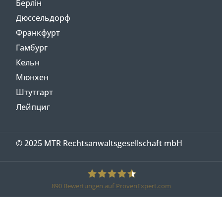
Берлін
Дюссельдорф
Франкфурт
Гамбург
Кельн
Мюнхен
Штутгарт
Лейпциг
© 2025 MTR Rechtsanwaltsgesellschaft mbH
890
Bewertungen auf ProvenExpert.com
MTR Legal Rechtsanwälte