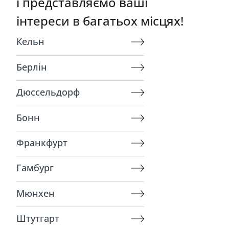
і представляємо ваші
інтереси в багатьох місцях!
Кельн
Берлін
Дюссельдорф
Бонн
Франкфурт
Гамбург
Мюнхен
Штутгарт