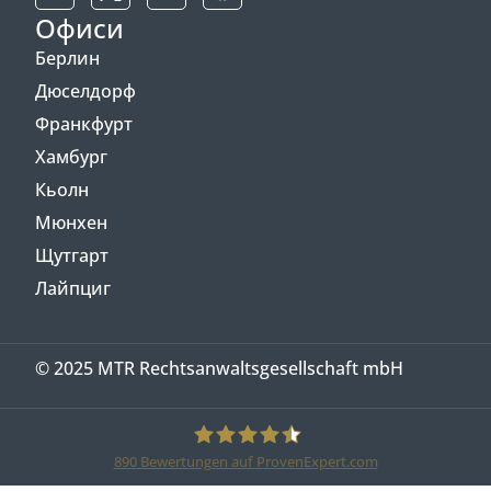
Офиси
Берлин
Дюселдорф
Франкфурт
Хамбург
Кьолн
Мюнхен
Щутгарт
Лайпциг
© 2025 MTR Rechtsanwaltsgesellschaft mbH
890
Bewertungen auf ProvenExpert.com