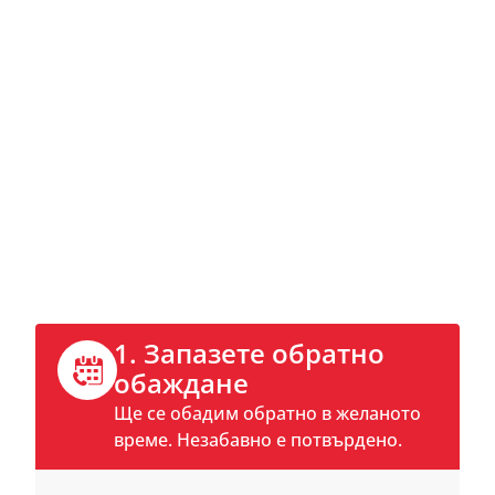
Свържете се сега
Обадете се директно или запазете час
за обратно обаждане онлайн.
1. Запазете обратно
обаждане
Ще се обадим обратно в желаното
време. Незабавно е потвърдено.