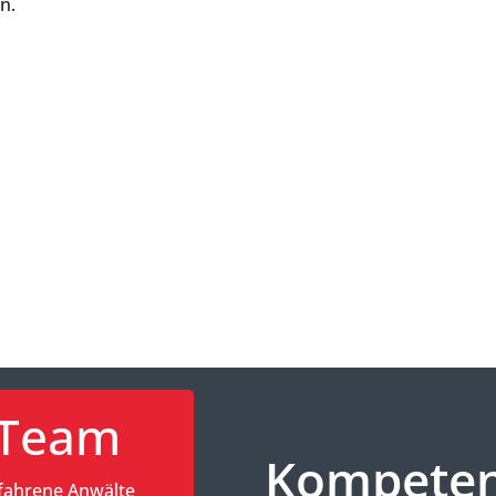
n.
Team
Kompetenz
fahrene Anwälte