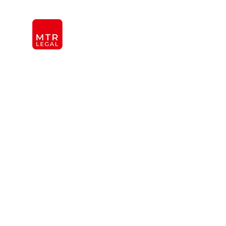
Berlin
|
Düsseldorf
|
Frankfurt
|
Hamburg
|
Köln
|
Mün
KANZLEI
INTER
ÜBER UNS
TEAM
OFFICES
REFERENZEN
Gesellschaft
INTERNATIONAL
Rechtsanwalt
Individuelle Beratung und Lösung