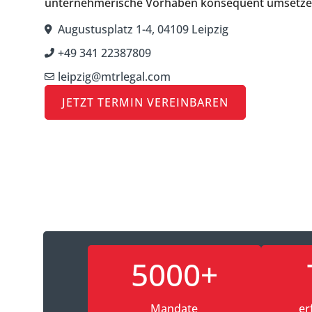
unternehmerische Vorhaben konsequent umsetze
Augustusplatz 1-4, 04109 Leipzig
+49 341 22387809
leipzig@mtrlegal.com
JETZT TERMIN VEREINBAREN
5000+
Mandate
er