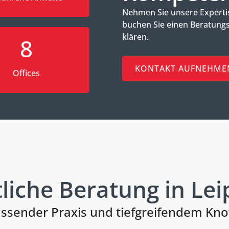
Nehmen Sie unsere Expertis
buchen Sie einen Beratungst
klären.
8
KONTAKT AUFNEHME
Offices
liche Beratung in Lei
assender Praxis und tiefgreifendem K