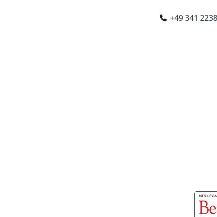
+49 341 223
chen
|
Stuttgart
|
Paris
|
London
|
Amsterdam
NATIONAL
RECHTSBERATUNG
BRANCHEN
KA
srecht
 in Leipzig
en für Unternehmen in Leipzig