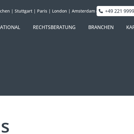
+49 221 999
chen
|
Stuttgart
|
Paris
|
London
|
Amsterdam
NATIONAL
RECHTSBERATUNG
BRANCHEN
KA
s