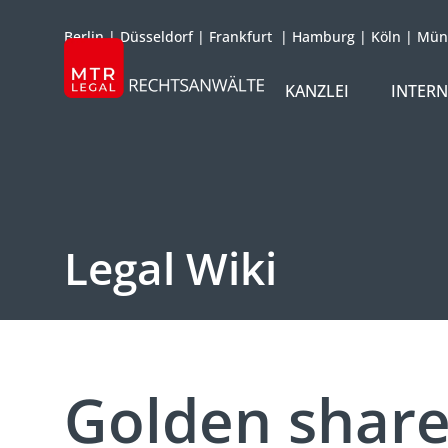
Berlin
|
Düsseldorf
|
Frankfurt
|
Hamburg
|
Köln
|
Mün
KANZLEI
INTER
ÜBER UNS
TEAM
OFFICES
Legal Wiki
REFERENZEN
INTERNATIONAL
Golden share