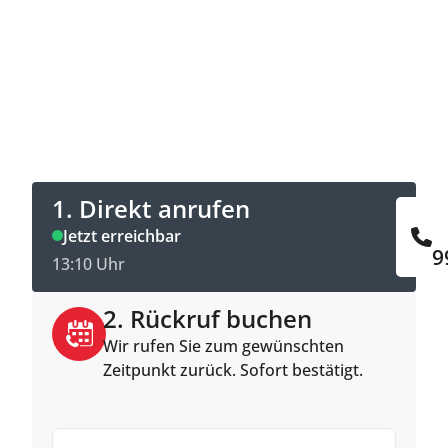
Jetzt Kontakt aufnehmen
Direkt anrufen oder Rückruftermin online
buchen.
1. Direkt anrufen
Jetzt erreichbar
9
13:10 Uhr
2. Rückruf buchen
Wir rufen Sie zum gewünschten
Zeitpunkt zurück. Sofort bestätigt.