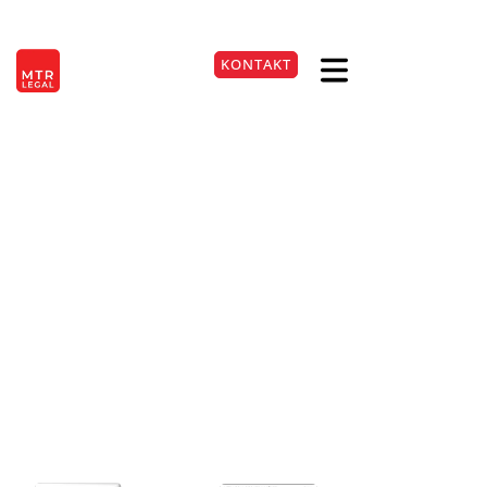
Berlin
|
Düsseldorf
|
Frankfurt
|
Hamburg
|
Köln
|
München
|
Stuttgart
KONTAKT
EN
+49 221 9999220
Werbeaussage „macht
nicht müde“ bei
Allergiemitteln wird
hinterfragt
12. Mai 2026
Lesezeit:
3
Min