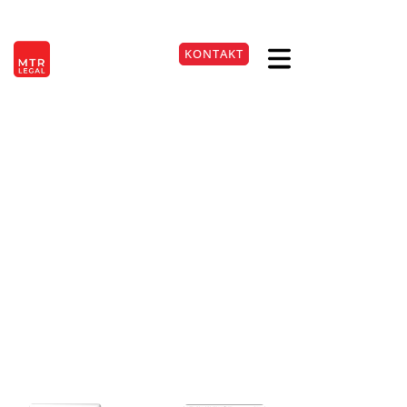
Berlin
|
Düsseldorf
|
Frankfurt
|
Hamburg
|
Köln
|
München
|
Stuttgart
KONTAKT
EN
+49 221 9999220
Sicherheitsleistung bei
Aussetzung der
Vollziehung von
Gewerbesteuerbescheiden
04. Feb. 2026
Lesezeit:
3
Min