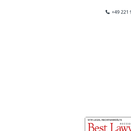
+49 221
EN
chen
|
Stuttgart
|
Paris
|
London
|
Amsterdam
NATIONAL
RECHTSBERATUNG
BRANCHEN
KA
sverletzungen 
aring sowie Bild