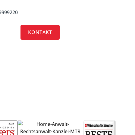
 9999220
RRIERE
KONTAKT
in
-