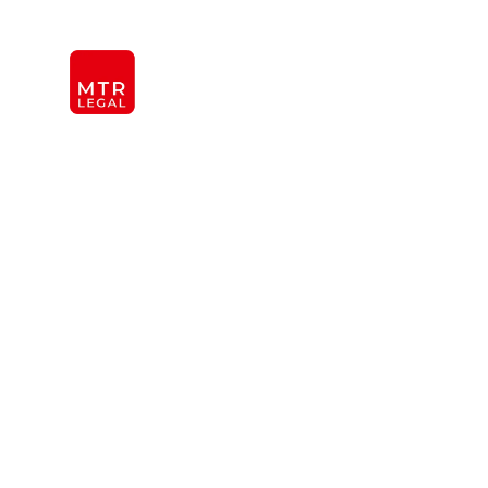
Berlin
|
Düsseldorf
|
Frankfurt
|
Hamburg
|
Köln
|
Mün
KANZLEI
INTER
ÜBER UNS
TEAM
OFFICES
REFERENZEN
INTERNATIONAL
Urheberrecht
Polen: Filesh