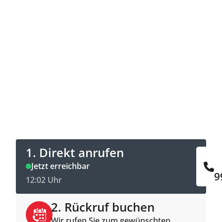
Jetzt Kontakt aufnehmen
Direkt anrufen oder Rückruftermin online
buchen.
1. Direkt anrufen
Jetzt erreichbar
9
12:02 Uhr
2. Rückruf buchen
Wir rufen Sie zum gewünschten