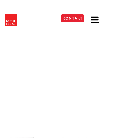
Berlin
|
Düsseldorf
|
Frankfurt
|
Hamburg
|
Köln
|
München
|
Stuttgart
KONTAKT
EN
+49 221 9999220
Rehaklinik verweigert
Aufnahme einer blinden
Patientin
21. Mai 2026
Lesezeit:
2
Min