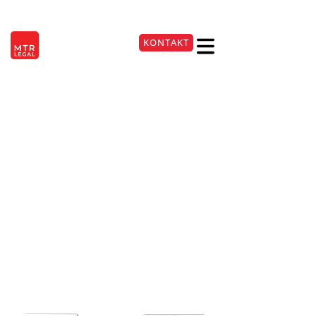
Berlin
|
Düsseldorf
|
Frankfurt
|
Hamburg
|
Köln
|
München
|
Stuttgart
KONTAKT
+49 221 9999220
Wirksamkeit von
Kündigungen trotz
fehlerhafter
Massenentlassungsanzeig
30. Juni 2026
Lesezeit:
2
Min