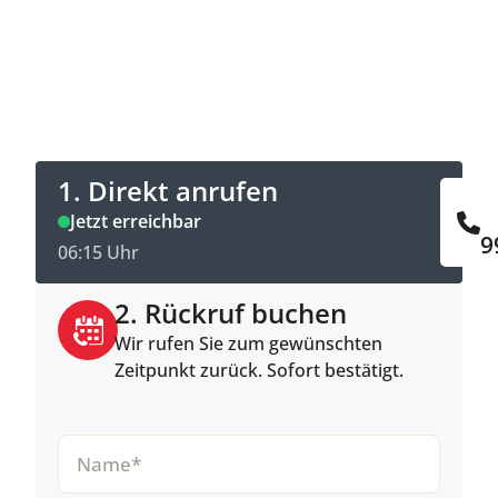
Jetzt Kontakt aufnehmen
Direkt anrufen oder Rückruftermin online
buchen.
1. Direkt anrufen
Jetzt erreichbar
9
06:15 Uhr
2. Rückruf buchen
Wir rufen Sie zum gewünschten
Zeitpunkt zurück. Sofort bestätigt.