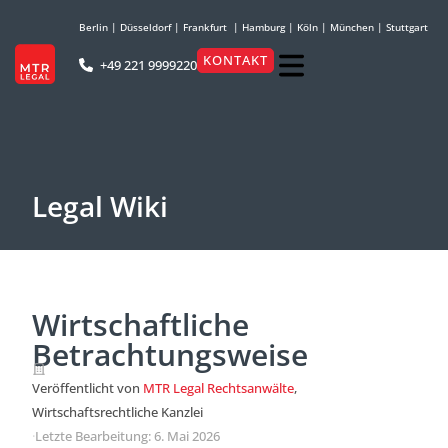
Berlin
|
Düsseldorf
|
Frankfurt
|
Hamburg
|
Köln
|
München
|
Stuttgart
KONTAKT
+49 221 9999220
Legal Wiki
Wirtschaftliche
Betrachtungsweise
Veröffentlicht von
MTR Legal Rechtsanwälte
,
Wirtschaftsrechtliche Kanzlei
·
Letzte Bearbeitung: 6. Mai 2026