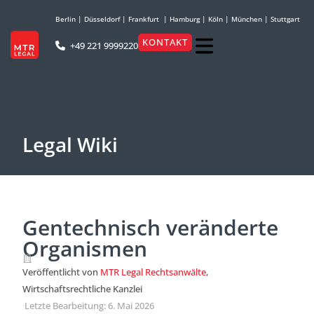
Berlin
|
Düsseldorf
|
Frankfurt
|
Hamburg
|
Köln
|
München
|
Stuttgart
KONTAKT
+49 221 9999220
Legal Wiki
Gentechnisch veränderte
Organismen
Veröffentlicht von
MTR Legal Rechtsanwälte
,
Wirtschaftsrechtliche Kanzlei
·
Letzte Bearbeitung: 6. Mai 2026