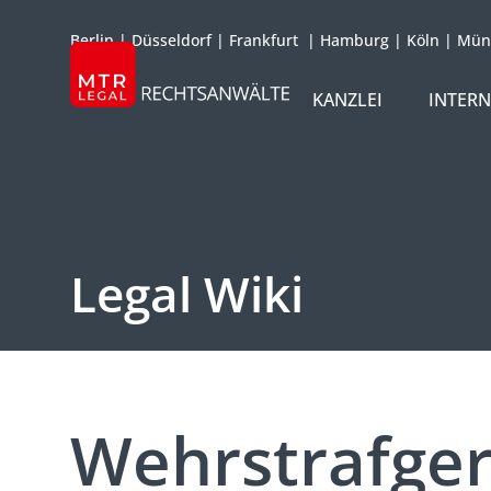
Berlin
|
Düsseldorf
|
Frankfurt
|
Hamburg
|
Köln
|
Mün
KANZLEI
INTER
ÜBER UNS
TEAM
OFFICES
Legal Wiki
REFERENZEN
INTERNATIONAL
Wehrstrafger