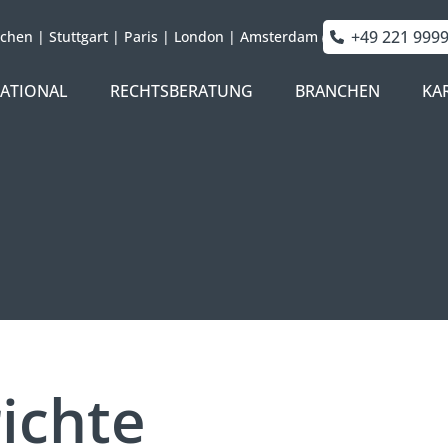
+49 221 999
chen
|
Stuttgart
|
Paris
|
London
|
Amsterdam
NATIONAL
RECHTSBERATUNG
BRANCHEN
KA
ichte