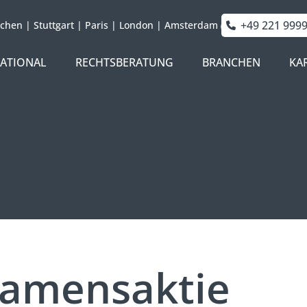
+49 221 999
chen
|
Stuttgart
|
Paris
|
London
|
Amsterdam
NATIONAL
RECHTSBERATUNG
BRANCHEN
KA
Namensaktie