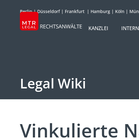
Berlin
|
Düsseldorf
|
Frankfurt
|
Hamburg
|
Köln
|
Mün
KANZLEI
INTER
ÜBER UNS
TEAM
OFFICES
Legal Wiki
REFERENZEN
INTERNATIONAL
Vinkulierte 