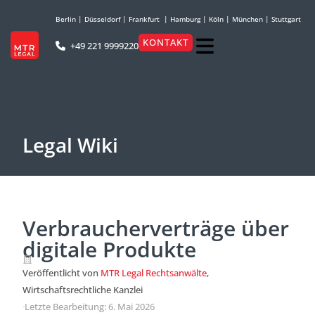
Berlin
|
Düsseldorf
|
Frankfurt
|
Hamburg
|
Köln
|
München
|
Stuttgart
KONTAKT
+49 221 9999220
Legal Wiki
Verbraucherverträge über
digitale Produkte
Veröffentlicht von
MTR Legal Rechtsanwälte
,
Wirtschaftsrechtliche Kanzlei
·
Letzte Bearbeitung: 6. Mai 2026