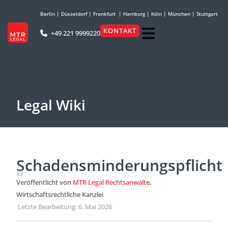
Berlin
|
Düsseldorf
|
Frankfurt
|
Hamburg
|
Köln
|
München
|
Stuttgart
KONTAKT
+49 221 9999220
Legal Wiki
Schadensminderungspflicht
Veröffentlicht von
MTR Legal Rechtsanwälte
,
Wirtschaftsrechtliche Kanzlei
·
Letzte Bearbeitung: 6. Mai 2026