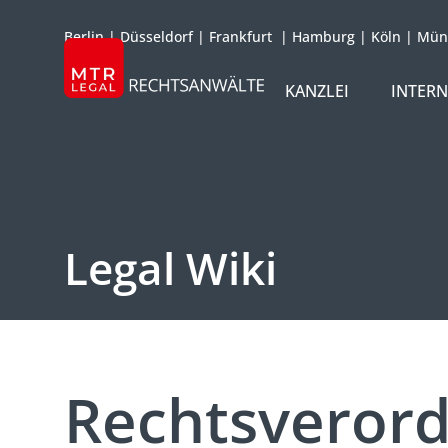
Berlin
|
Düsseldorf
|
Frankfurt
|
Hamburg
|
Köln
|
Mün
KANZLEI
INTER
ÜBER UNS
TEAM
OFFICES
Legal Wiki
REFERENZEN
INTERNATIONAL
Rechtsveror