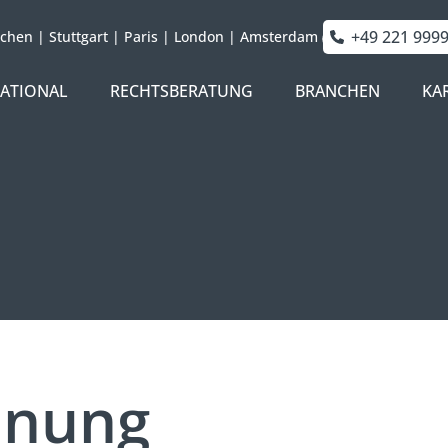
+49 221 999
chen
|
Stuttgart
|
Paris
|
London
|
Amsterdam
NATIONAL
RECHTSBERATUNG
BRANCHEN
KA
dnung