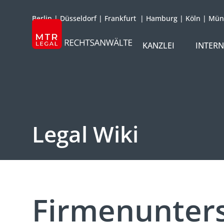
Berlin
|
Düsseldorf
|
Frankfurt
|
Hamburg
|
Köln
|
Mün
KANZLEI
INTER
ÜBER UNS
TEAM
OFFICES
Legal Wiki
REFERENZEN
INTERNATIONAL
Firmenunters