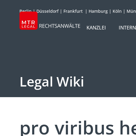
Berlin
|
Düsseldorf
|
Frankfurt
|
Hamburg
|
Köln
|
Mün
KANZLEI
INTER
ÜBER UNS
TEAM
OFFICES
Legal Wiki
REFERENZEN
INTERNATIONAL
pro viribus h