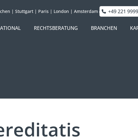
+49 221 999
chen
|
Stuttgart
|
Paris
|
London
|
Amsterdam
NATIONAL
RECHTSBERATUNG
BRANCHEN
KA
ereditatis