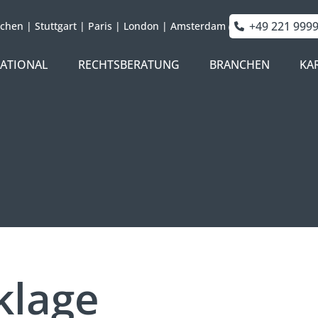
+49 221 999
chen
|
Stuttgart
|
Paris
|
London
|
Amsterdam
NATIONAL
RECHTSBERATUNG
BRANCHEN
KA
klage