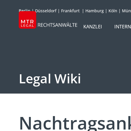
Berlin
|
Düsseldorf
|
Frankfurt
|
Hamburg
|
Köln
|
Mün
KANZLEI
INTER
ÜBER UNS
TEAM
OFFICES
Legal Wiki
REFERENZEN
INTERNATIONAL
Nachtragsan