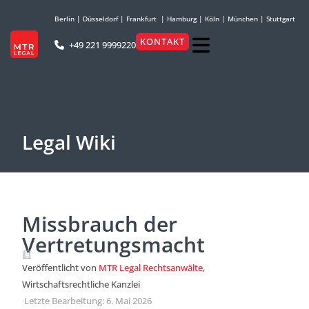
Berlin
|
Düsseldorf
|
Frankfurt
|
Hamburg
|
Köln
|
München
|
Stuttgart
KONTAKT
+49 221 9999220
Legal Wiki
Missbrauch der
Vertretungsmacht
Veröffentlicht von
MTR Legal Rechtsanwälte
,
Wirtschaftsrechtliche Kanzlei
·
Letzte Bearbeitung: 6. Mai 2026