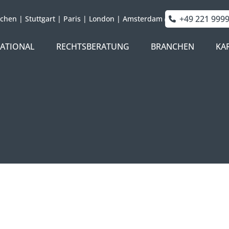
+49 221 999
chen
|
Stuttgart
|
Paris
|
London
|
Amsterdam
NATIONAL
RECHTSBERATUNG
BRANCHEN
KA