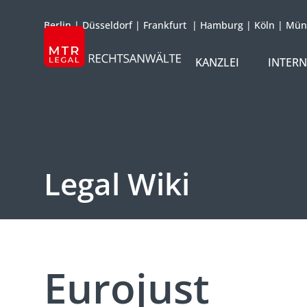
Berlin
|
Düsseldorf
|
Frankfurt
|
Hamburg
|
Köln
|
Mün
KANZLEI
INTER
ÜBER UNS
TEAM
OFFICES
Legal Wiki
REFERENZEN
INTERNATIONAL
Eurojust