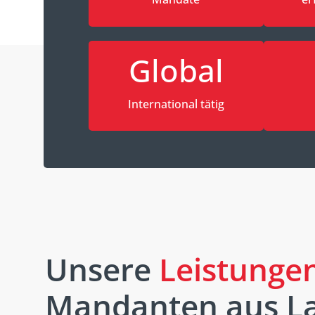
Global
International tätig
Unsere
Leistunge
Mandanten aus L