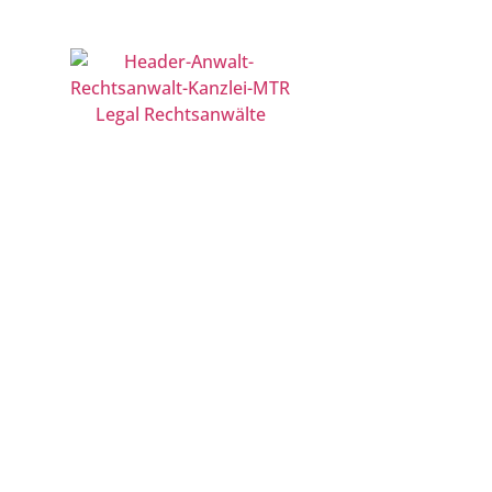
Berlin | Düsseldorf | Frankfurt | Hamburg | Köln | Leip
KANZLEI
Wirtschaftsst