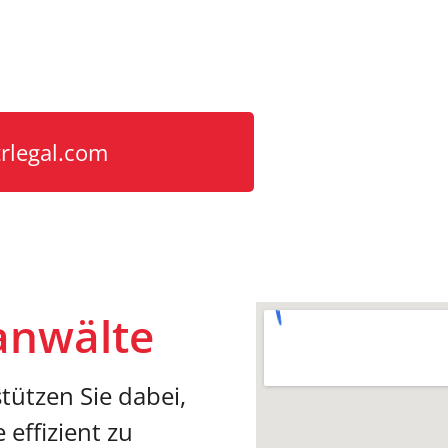
e für Langenfe
n im Wirtschaftsstrafrecht
rlegal.com
anwälte
ützen Sie dabei,
 effizient zu