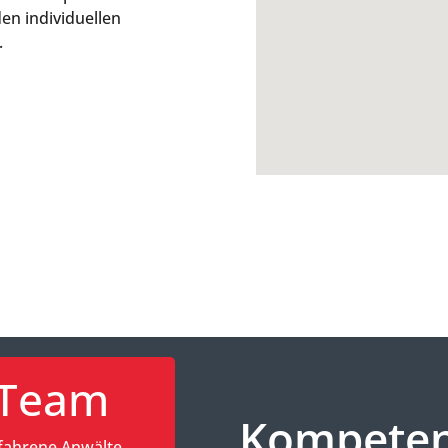
n individuellen
.
Team
Kompetenz
fahrene Anwälte