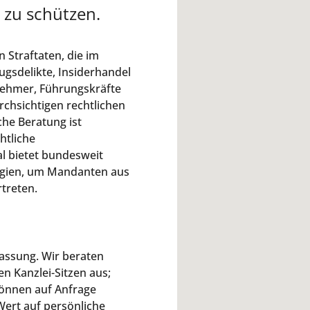
 zu schützen.
 Straftaten, die im
ugsdelikte, Insiderhandel
nehmer, Führungskräfte
chsichtigen rechtlichen
che Beratung ist
htliche
l bietet bundesweit
egien, um Mandanten aus
treten.
lassung. Wir beraten
 Kanzlei-Sitzen aus;
können auf Anfrage
ert auf persönliche