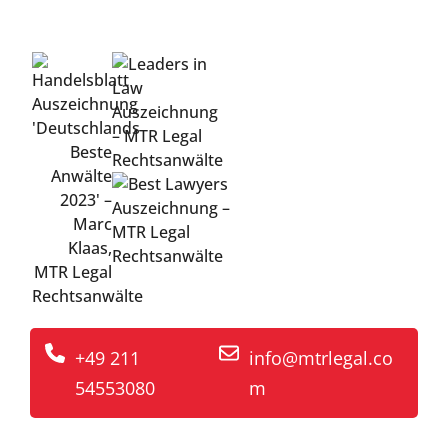
geistigen Eigentums
+49 211
info@mtrlegal.co
54553080
m