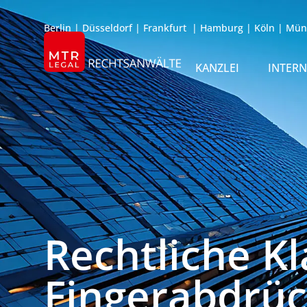
Berlin
|
Düsseldorf
|
Frankfurt
|
Hamburg
|
Köln
|
Mün
KANZLEI
INTER
ÜBER UNS
TEAM
OFFICES
REFERENZEN
INTERNATIONAL
Rechtliche Kl
Fingerabdrü