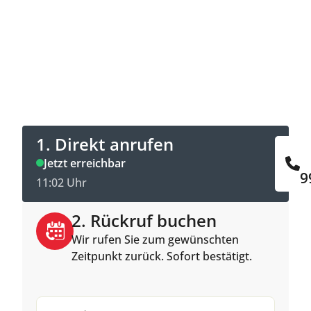
Jetzt Kontakt aufnehmen
Direkt anrufen oder Rückruftermin online
buchen.
1. Direkt anrufen
Jetzt erreichbar
9
11:02 Uhr
2. Rückruf buchen
Wir rufen Sie zum gewünschten
Zeitpunkt zurück. Sofort bestätigt.