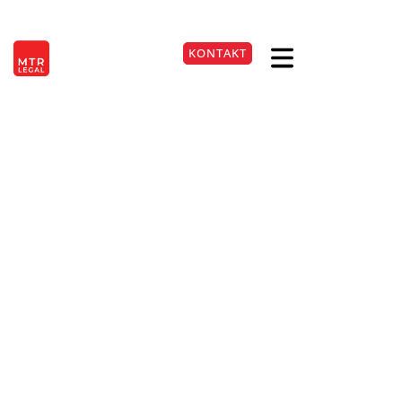
Berlin
|
Düsseldorf
|
Frankfurt
|
Hamburg
|
Köln
|
München
|
Stuttgart
KONTAKT
EN
+49 251 66019270