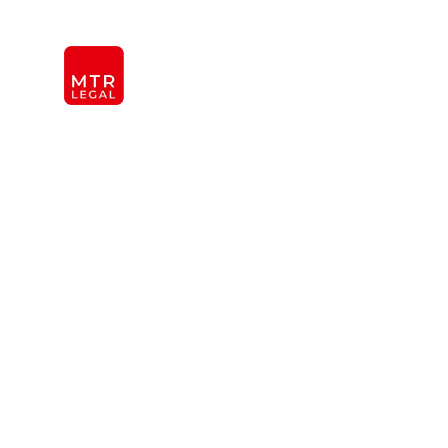
Berlin
|
Düsseldorf
|
Frankfurt
|
Hamburg
|
Köln
|
Mün
KANZLEI
INTER
ÜBER UNS
TEAM
OFFICES
REFERENZEN
Gesellschaft
INTERNATIONAL
Rechtsanwalt
Individuelle Beratung und Lösun