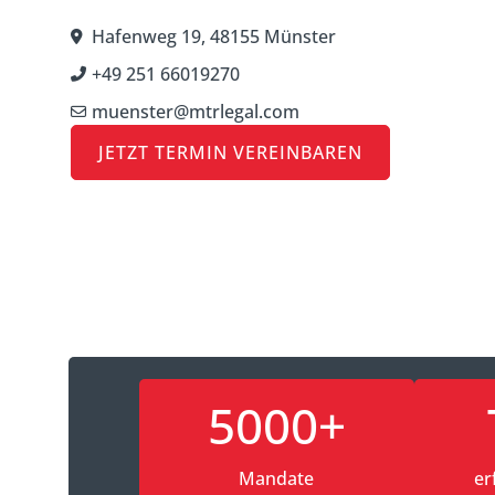
Hafenweg 19, 48155 Münster
+49 251 66019270
muenster@mtrlegal.com
JETZT TERMIN VEREINBAREN
5000+
Mandate
er