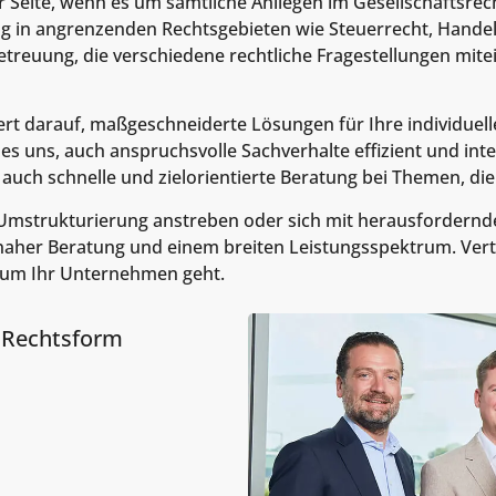
Seite, wenn es um sämtliche Anliegen im Gesellschaftsrech
 in angrenzenden Rechtsgebieten wie Steuerrecht, Handels
Betreuung, die verschiedene rechtliche Fragestellungen mit
t darauf, maßgeschneiderte Lösungen für Ihre individuell
uns, auch anspruchsvolle Sachverhalte effizient und interd
auch schnelle und zielorientierte Beratung bei Themen, di
mstrukturierung anstreben oder sich mit herausfordernde
snaher Beratung und einem breiten Leistungsspektrum. Ver
 um Ihr Unternehmen geht.
 Rechtsform