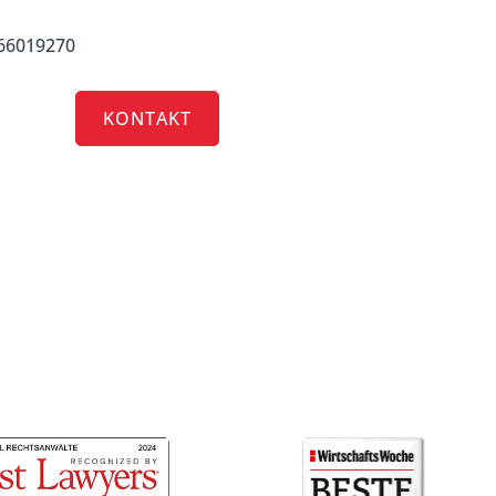
 66019270
RRIERE
KONTAKT