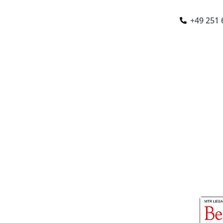
+49 251
EN
chen
|
Stuttgart
|
Paris
|
London
|
Amsterdam
NATIONAL
RECHTSBERATUNG
BRANCHEN
KA
srecht
 in Münster
gen für Unternehmen in Münster