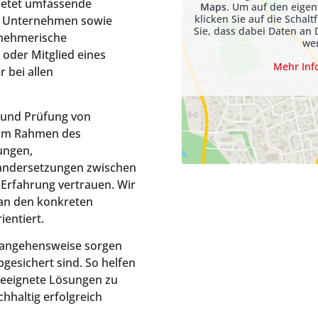
bietet umfassende
Maps
. Um auf den eigen
klicken Sie auf die Schalt
et Unternehmen sowie
Sie, dass dabei Daten an 
rnehmerische
we
 oder Mitglied eines
Mehr Inf
 bei allen
 und Prüfung von
 im Rahmen des
ungen,
ndersetzungen zwischen
 Erfahrung vertrauen. Wir
h an den konkreten
entiert.
rangehensweise sorgen
bgesichert sind. So helfen
d geeignete Lösungen zu
hhaltig erfolgreich