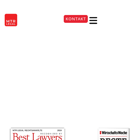
Berlin
|
Düsseldorf
|
Frankfurt
|
Hamburg
|
Köln
|
München
|
Stuttgart
Rechtsanwälte
KONTAKT
+49 89 250061610
für E-Commerce
München
Rechtssichere Lösungen für Ihren
E-Commerce in München