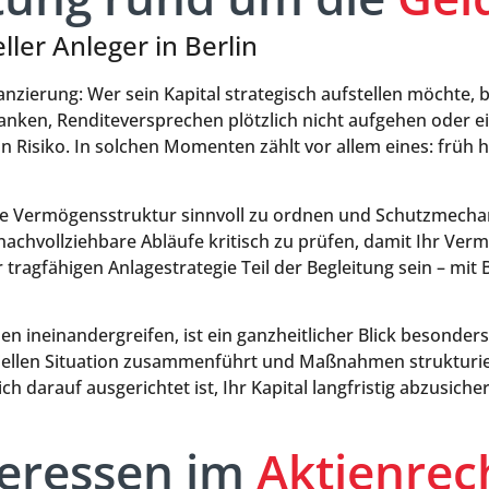
ller Anleger in Berlin
zierung: Wer sein Kapital strategisch aufstellen möchte, 
ken, Renditeversprechen plötzlich nicht aufgehen oder ei
ein Risiko. In solchen Momenten zählt vor allem eines: frü
hre Vermögensstruktur sinnvoll zu ordnen und Schutzmechan
nachvollziehbare Abläufe kritisch zu prüfen, damit Ihr Ve
tragfähigen Anlagestrategie Teil der Begleitung sein – mit B
neinandergreifen, ist ein ganzheitlicher Blick besonders we
iellen Situation zusammenführt und Maßnahmen strukturiert
ch darauf ausgerichtet ist, Ihr Kapital langfristig abzusiche
teressen im
Aktienrec