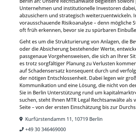
Berlin an: Unsere Rechtsanwälte begleiten sowohl 
Unternehmen und institutionelle Investoren dabei, 
abzusichern und strategisch weiterzuentwickeln. I
vorausschauende Risikoanalyse – denn mögliche St
oft früh erkennen, bevor sie zu spürbaren Einbuß
Geht es um die Strukturierung von Anlagen, die 
oder die Absicherung bestehender Werte, entwickel
passgenaue Vorgehensweisen, die sich an Ihrer Situ
es trotz sorgfältiger Planung zu Verlusten komme
auf Schadensersatz konsequent durch und verfolge
der nötigen Entschlossenheit. Dabei legen wir gro
Kommunikation und eine Lösung, die nicht von d
Sie in Berlin Unterstützung rund um kapitalmarktr
suchen, steht Ihnen MTR Legal Rechtsanwälte als v
Seite – von der ersten Einschätzung bis zur Durchs
Kurfürstendamm 11, 10719 Berlin
+49 30 346469000