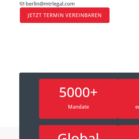
berlin@mtrlegal.com
JETZT TERMIN VEREINBAREN
5000+
Mandate
e
Global