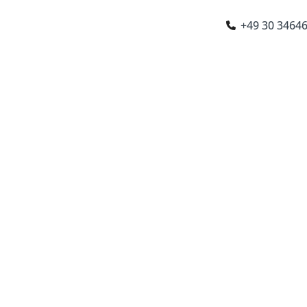
+49 30 3464
chen
|
Stuttgart
|
Paris
|
London
|
Amsterdam
NATIONAL
RECHTSBERATUNG
BRANCHEN
KA
recht Rechtsanw