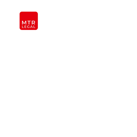
Berlin
|
Düsseldorf
|
Frankfurt
|
Hamburg
|
Köln
|
Mün
KANZLEI
INTER
ÜBER UNS
TEAM
OFFICES
REFERENZEN
INTERNATIONAL
Kapitalmarkt