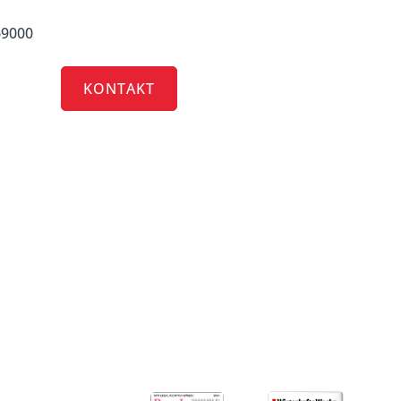
69000
RRIERE
KONTAKT
älte Berlin