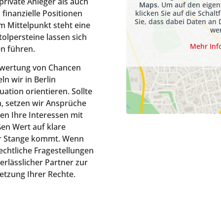
private Anleger als auch
Maps
. Um auf den eigen
finanzielle Positionen
klicken Sie auf die Schalt
Sie, dass dabei Daten an 
m Mittelpunkt steht eine
we
olpersteine lassen sich
Mehr Inf
en führen.
Bewertung von Chancen
n wir in Berlin
ation orientieren. Sollte
n, setzen wir Ansprüche
n Ihre Interessen mit
ßen Wert auf klare
er Stange kommt. Wenn
echtliche Fragestellungen
erlässlicher Partner zur
etzung Ihrer Rechte.