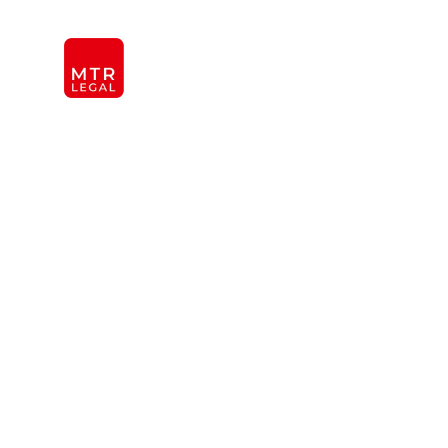
Berlin
|
Düsseldorf
|
Frankfurt
|
Hamburg
|
Köln
|
Mün
KANZLEI
INTER
ÜBER UNS
TEAM
OFFICES
REFERENZEN
Familienrech
INTERNATIONAL
in Berlin
Rechtliche Hilfe bei familiären Th