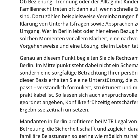
Ob Beziehung, Trennung oder der Alltag mit Kind
Familienrecht treten oft dann auf, wenn schnelle 
sind. Dazu zählen beispielsweise Vereinbarungen f
Klärung von Unterhaltsfragen sowie Absprachen z
Umgang. Wer in Berlin lebt oder hier einen Bezug h
solchen Momenten vor allem Klarheit, eine nachvo
Vorgehensweise und eine Lösung, die im Leben tats
Genau an diesem Punkt begleiten Sie die Rechtsan
Berlin. Im Mittelpunkt steht dabei nicht ein Schem
sondern eine sorgfältige Betrachtung Ihrer persön
dieser Basis erhalten Sie eine Unterstützung, die zu
passt – verständlich formuliert, strukturiert und mi
praktikabel ist. So lassen sich auch anspruchsvolle
geordnet angehen, Konflikte frühzeitig entschärfe
Ergebnisse zeitnah umsetzen.
Mandanten in Berlin profitieren bei MTR Legal vo
Betreuung, die Sicherheit schafft und zugleich dara
familiäre Belastungen so gering wie möglich zu hal