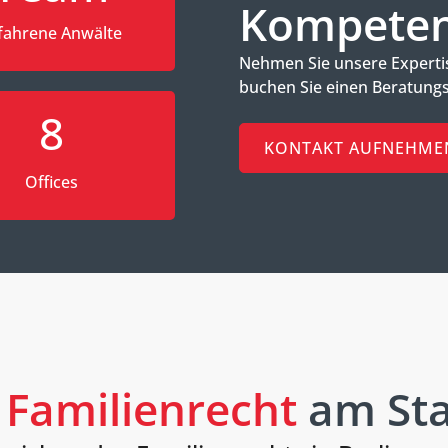
Kompetenz
fahrene Anwälte
Nehmen Sie unsere Expertis
buchen Sie einen Beratungs
8
KONTAKT AUFNEHME
Offices
m
Familienrecht
am Sta