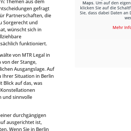
ern: Themen aus dem
Maps
. Um auf den eigen
klicken Sie auf die Schalt
Entscheidungen gefragt
Sie, dass dabei Daten an 
ür Partnerschaften, die
we
u Sorgerecht und
Mehr Inf
at, wünscht sich in
llziehbare
ächlich funktioniert.
wälte von MTR Legal in
a von der Stange,
lichen Ausgangslage. Auf
 Ihrer Situation in Berlin
t Blick auf das, was
 Konstellationen
n und sinnvolle
n einer durchgängigen
uf ausgerichtet ist,
ten. Wenn Sie in Berlin