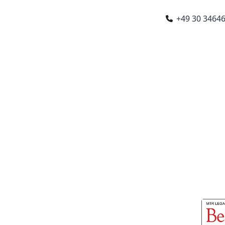
+49 30 3464
chen
|
Stuttgart
|
Paris
|
London
|
Amsterdam
NATIONAL
RECHTSBERATUNG
BRANCHEN
KA
t Rechtsanwält
emen in Berlin