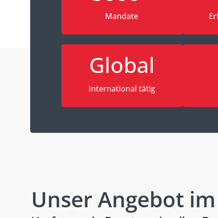
Mandate
Er
Global
International tätig
Unser Angebot i