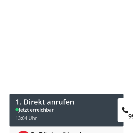
Jetzt Kontakt aufnehmen
Direkt anrufen oder Rückruftermin online
buchen.
1. Direkt anrufen
Jetzt erreichbar
9
13:04 Uhr