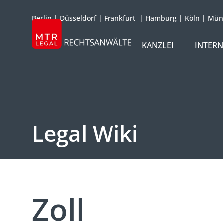
Berlin
|
Düsseldorf
|
Frankfurt
|
Hamburg
|
Köln
|
Mün
KANZLEI
INTER
ÜBER UNS
TEAM
OFFICES
Legal Wiki
REFERENZEN
INTERNATIONAL
Zoll