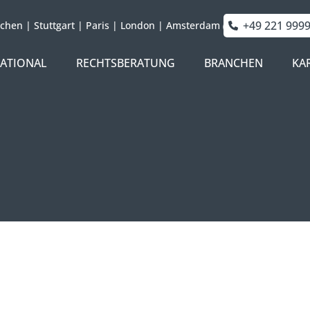
+49 221 999
chen
|
Stuttgart
|
Paris
|
London
|
Amsterdam
NATIONAL
RECHTSBERATUNG
BRANCHEN
KA