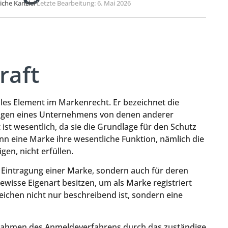
liche Kanzlei
·
Letzte Bearbeitung: 6. Mai 2026
raft
ales Element im Markenrecht. Er bezeichnet die
tungen eines Unternehmens von denen anderer
st wesentlich, da sie die Grundlage für den Schutz
n eine Marke ihre wesentliche Funktion, nämlich die
en, nicht erfüllen.
ie Eintragung einer Marke, sondern auch für deren
wisse Eigenart besitzen, um als Marke registriert
eichen nicht nur beschreibend ist, sondern eine
 Rahmen des Anmeldeverfahrens durch das zuständige