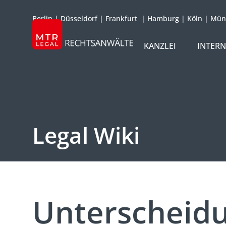
Berlin
|
Düsseldorf
|
Frankfurt
|
Hamburg
|
Köln
|
Mün
KANZLEI
INTER
ÜBER UNS
TEAM
OFFICES
Legal Wiki
REFERENZEN
INTERNATIONAL
Unterscheidu