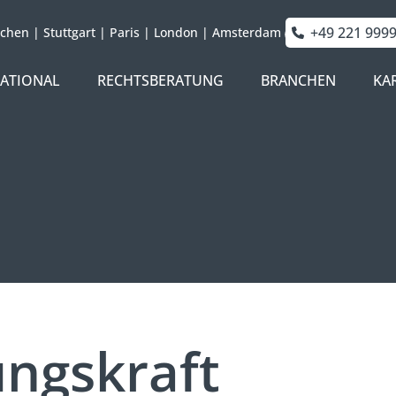
+49 221 999
chen
|
Stuttgart
|
Paris
|
London
|
Amsterdam
NATIONAL
RECHTSBERATUNG
BRANCHEN
KA
ngskraft