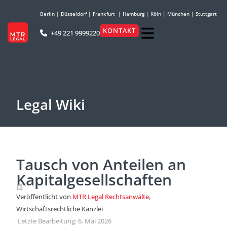
Berlin
|
Düsseldorf
|
Frankfurt
|
Hamburg
|
Köln
|
München
|
Stuttgart
KONTAKT
+49 221 9999220
Legal Wiki
Tausch von Anteilen an
Kapitalgesellschaften
Veröffentlicht von
MTR Legal Rechtsanwälte
,
Wirtschaftsrechtliche Kanzlei
·
Letzte Bearbeitung: 6. Mai 2026