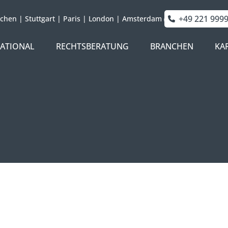
+49 221 999
chen
|
Stuttgart
|
Paris
|
London
|
Amsterdam
NATIONAL
RECHTSBERATUNG
BRANCHEN
KA