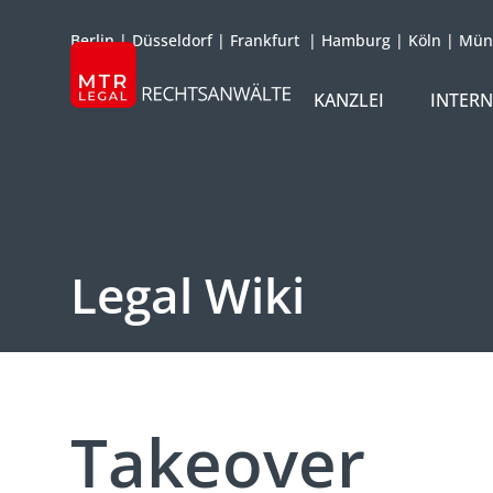
Berlin
|
Düsseldorf
|
Frankfurt
|
Hamburg
|
Köln
|
Mün
KANZLEI
INTER
ÜBER UNS
TEAM
OFFICES
Legal Wiki
REFERENZEN
INTERNATIONAL
Takeover