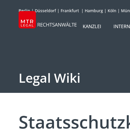
Berlin
|
Düsseldorf
|
Frankfurt
|
Hamburg
|
Köln
|
Mün
KANZLEI
INTER
ÜBER UNS
TEAM
OFFICES
Legal Wiki
REFERENZEN
INTERNATIONAL
Staatsschut