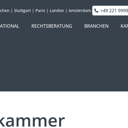
+49 221 999
chen
|
Stuttgart
|
Paris
|
London
|
Amsterdam
NATIONAL
RECHTSBERATUNG
BRANCHEN
KA
zkammer