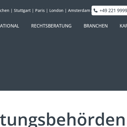
+49 221 999
chen
|
Stuttgart
|
Paris
|
London
|
Amsterdam
NATIONAL
RECHTSBERATUNG
BRANCHEN
KA
ltungsbehörden