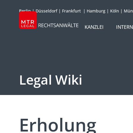
Berlin
|
Düsseldorf
|
Frankfurt
|
Hamburg
|
Köln
|
Mün
KANZLEI
INTER
ÜBER UNS
TEAM
OFFICES
Legal Wiki
REFERENZEN
INTERNATIONAL
Erholung