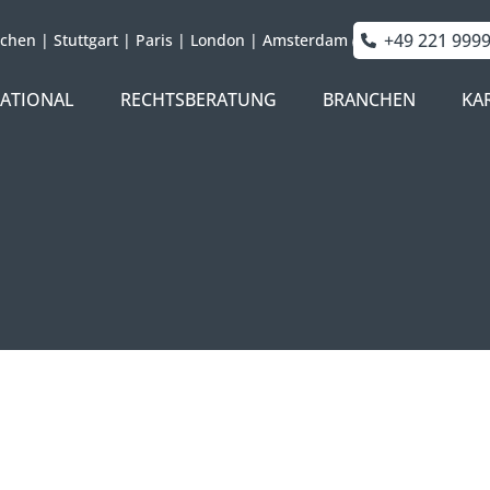
+49 221 999
chen
|
Stuttgart
|
Paris
|
London
|
Amsterdam
NATIONAL
RECHTSBERATUNG
BRANCHEN
KA