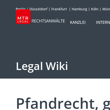
Berlin
|
Düsseldorf
|
Frankfurt
|
Hamburg
|
Köln
|
Mün
KANZLEI
INTER
ÜBER UNS
TEAM
OFFICES
Legal Wiki
REFERENZEN
INTERNATIONAL
Pfandrecht, g