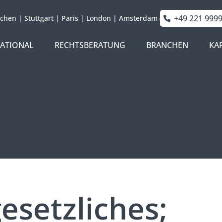
+49 221 999
chen
|
Stuttgart
|
Paris
|
London
|
Amsterdam
NATIONAL
RECHTSBERATUNG
BRANCHEN
KA
esetzliches;