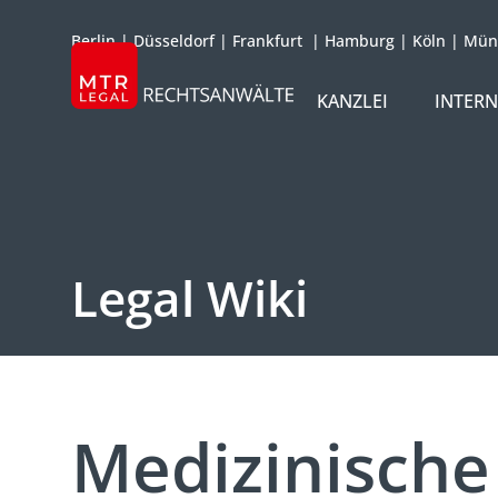
Berlin
|
Düsseldorf
|
Frankfurt
|
Hamburg
|
Köln
|
Mün
KANZLEI
INTER
ÜBER UNS
TEAM
OFFICES
Legal Wiki
REFERENZEN
INTERNATIONAL
Medizinische