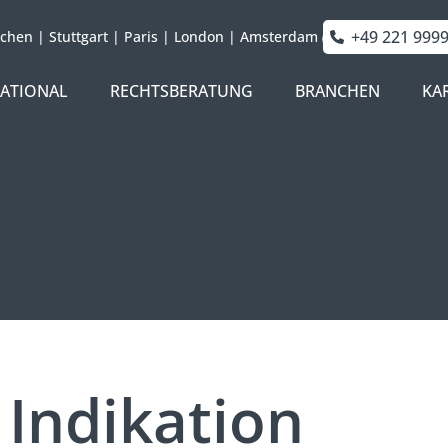
+49 221 999
chen
|
Stuttgart
|
Paris
|
London
|
Amsterdam
NATIONAL
RECHTSBERATUNG
BRANCHEN
KA
 Indikation