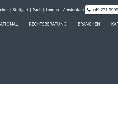
+49 221 999
chen
|
Stuttgart
|
Paris
|
London
|
Amsterdam
NATIONAL
RECHTSBERATUNG
BRANCHEN
KA