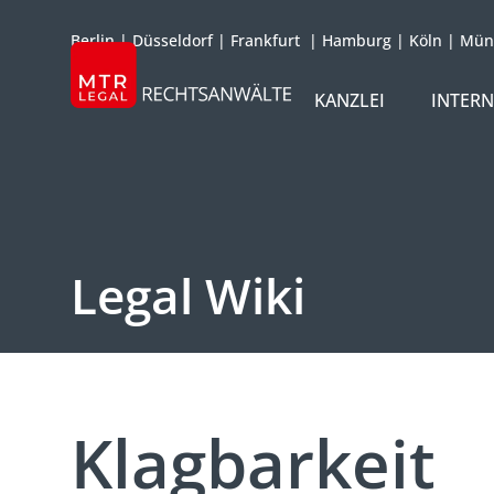
Berlin
|
Düsseldorf
|
Frankfurt
|
Hamburg
|
Köln
|
Mün
KANZLEI
INTER
ÜBER UNS
TEAM
OFFICES
Legal Wiki
REFERENZEN
INTERNATIONAL
Klagbarkeit