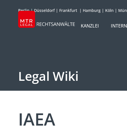
Berlin
|
Düsseldorf
|
Frankfurt
|
Hamburg
|
Köln
|
Mün
KANZLEI
INTER
ÜBER UNS
TEAM
OFFICES
Legal Wiki
REFERENZEN
INTERNATIONAL
IAEA