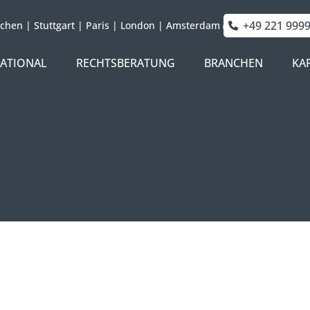
+49 221 999
chen
|
Stuttgart
|
Paris
|
London
|
Amsterdam
NATIONAL
RECHTSBERATUNG
BRANCHEN
KA