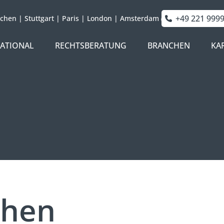
+49 221 999
chen
|
Stuttgart
|
Paris
|
London
|
Amsterdam
NATIONAL
RECHTSBERATUNG
BRANCHEN
KA
chen