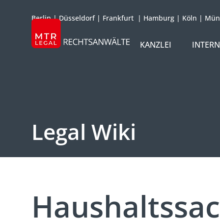
Berlin
|
Düsseldorf
|
Frankfurt
|
Hamburg
|
Köln
|
Mün
KANZLEI
INTER
ÜBER UNS
TEAM
OFFICES
Legal Wiki
REFERENZEN
INTERNATIONAL
Haushaltssa