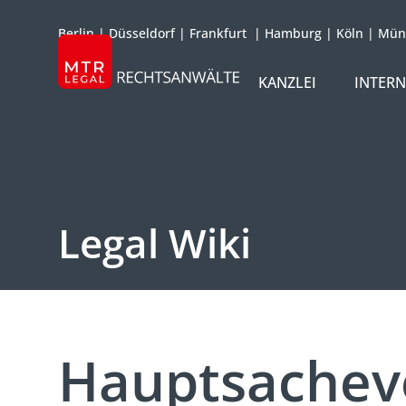
Berlin
|
Düsseldorf
|
Frankfurt
|
Hamburg
|
Köln
|
Mün
KANZLEI
INTER
ÜBER UNS
TEAM
OFFICES
Legal Wiki
REFERENZEN
INTERNATIONAL
Hauptsachev