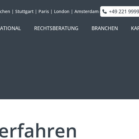
+49 221 999
chen
|
Stuttgart
|
Paris
|
London
|
Amsterdam
NATIONAL
RECHTSBERATUNG
BRANCHEN
KA
erfahren