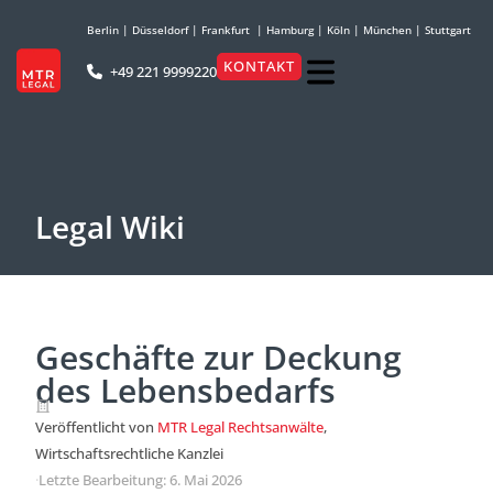
Berlin
|
Düsseldorf
|
Frankfurt
|
Hamburg
|
Köln
|
München
|
Stuttgart
KONTAKT
+49 221 9999220
Legal Wiki
Geschäfte zur Deckung
des Lebensbedarfs
Veröffentlicht von
MTR Legal Rechtsanwälte
,
Wirtschaftsrechtliche Kanzlei
·
Letzte Bearbeitung: 6. Mai 2026