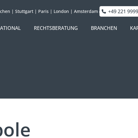
+49 221 999
chen
|
Stuttgart
|
Paris
|
London
|
Amsterdam
NATIONAL
RECHTSBERATUNG
BRANCHEN
KA
ole