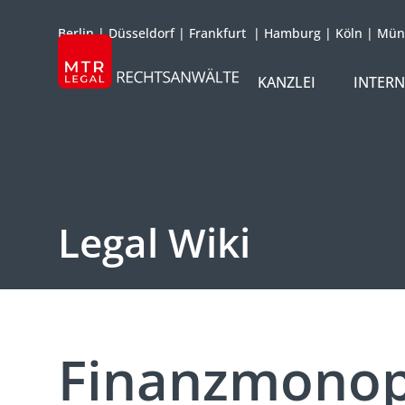
Berlin
|
Düsseldorf
|
Frankfurt
|
Hamburg
|
Köln
|
Mün
KANZLEI
INTER
ÜBER UNS
TEAM
OFFICES
Legal Wiki
REFERENZEN
INTERNATIONAL
Finanzmonop