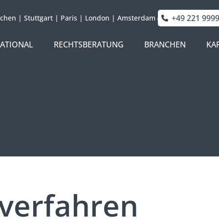
+49 221 999
chen
|
Stuttgart
|
Paris
|
London
|
Amsterdam
NATIONAL
RECHTSBERATUNG
BRANCHEN
KA
sverfahren