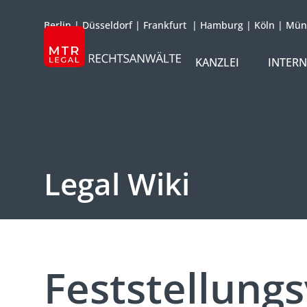
Berlin
|
Düsseldorf
|
Frankfurt
|
Hamburg
|
Köln
|
Mün
KANZLEI
INTER
ÜBER UNS
TEAM
OFFICES
Legal Wiki
REFERENZEN
INTERNATIONAL
Feststellung