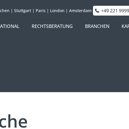
+49 221 999
chen
|
Stuttgart
|
Paris
|
London
|
Amsterdam
NATIONAL
RECHTSBERATUNG
BRANCHEN
KA
iche