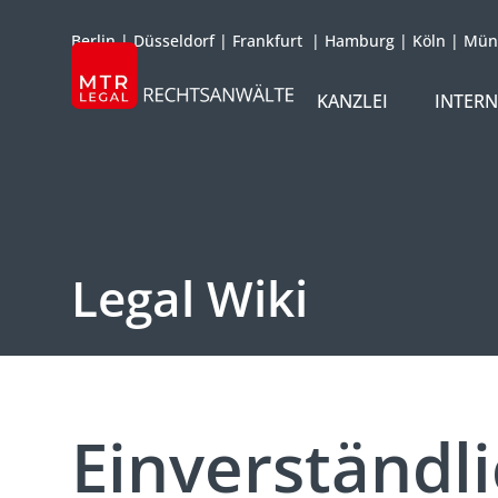
Berlin
|
Düsseldorf
|
Frankfurt
|
Hamburg
|
Köln
|
Mün
KANZLEI
INTER
ÜBER UNS
TEAM
OFFICES
Legal Wiki
REFERENZEN
INTERNATIONAL
Einverständl