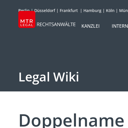
Berlin
|
Düsseldorf
|
Frankfurt
|
Hamburg
|
Köln
|
Mün
KANZLEI
INTER
ÜBER UNS
TEAM
OFFICES
Legal Wiki
REFERENZEN
INTERNATIONAL
Doppelname