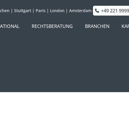
+49 221 999
chen
|
Stuttgart
|
Paris
|
London
|
Amsterdam
NATIONAL
RECHTSBERATUNG
BRANCHEN
KA