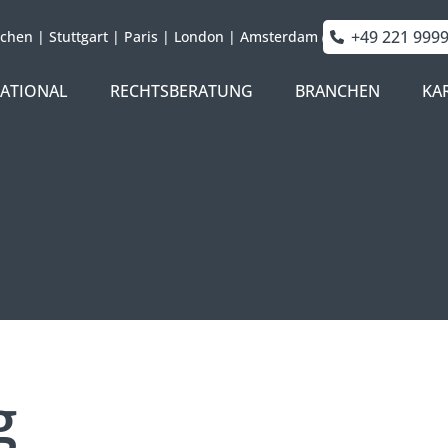
+49 221 999
chen
|
Stuttgart
|
Paris
|
London
|
Amsterdam
NATIONAL
RECHTSBERATUNG
BRANCHEN
KA
g