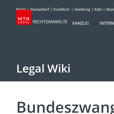
Berlin
|
Düsseldorf
|
Frankfurt
|
Hamburg
|
Köln
|
Mün
KANZLEI
INTER
ÜBER UNS
TEAM
OFFICES
Legal Wiki
REFERENZEN
INTERNATIONAL
Bundeszwan